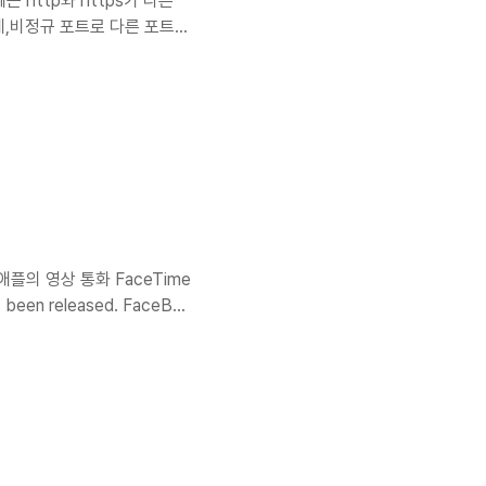
는 http와 https가 다른
되는데,비정규 포트로 다른 포트를
를 열었는데 http 요청이 들
ge 497
해주면 해당 에러를 redirect 해주
5429043/how-to-
애플의 영상 통화 FaceTime
n released. FaceBot
nswer OS X FaceTime.
ference Download:
ds/detail?name=FaceBot-