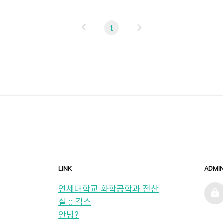
이
다
1
전
음
LINK
ADMI
admin
연세대학교 화학공학과 전산
실 :: 긱스
안녕?