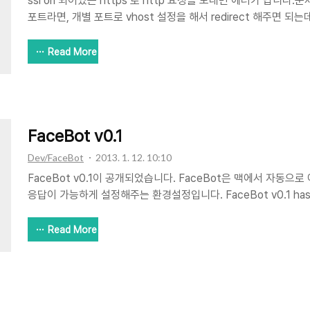
ssl on 되어있는 https 로 http 요청을 보내면 에러가 납니다.문제
포트라면, 개별 포트로 vhost 설정을 해서 redirect 해주면 
사용한다면 조금 이야기가 달라집니다. 특정 포트로 https 서비스
어온 경우 처리하는 방법은 아래 링크를 참고하면 됩니다. error_pa
Read More
https://$host:$server_port$request_uri; 를 한 줄 추가
는 효과가 생깁니다. http://stackoverflow.com/questions/1
redirecting-on-the-same-port-from-http-to-htt..
FaceBot v0.1
Dev/FaceBot
2013. 1. 12. 10:10
FaceBot v0.1이 공개되었습니다. FaceBot은 맥에서 자동으로 
응답이 가능하게 설정해주는 환경설정입니다. FaceBot v0.1 has bee
allow you can setup a (hidden) function that can auto a
Source Code: https://github.com/bandoche/FaceBotPre
Read More
http://code.google.com/p/facebot-preference/downloa
0.1.zip&can=2&q=