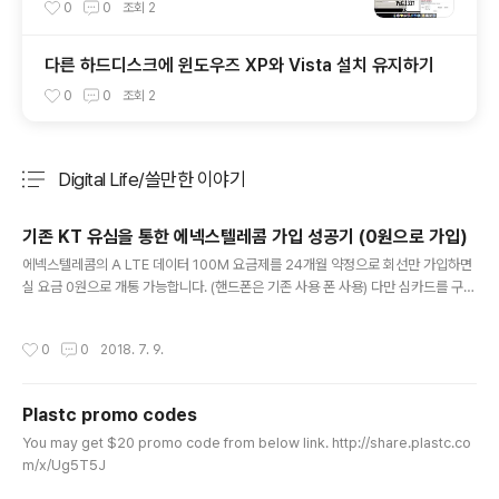
말일까?
0
0
조회
2
다른 하드디스크에 윈도우즈 XP와 Vista 설치 유지하기
0
0
조회
2
Digital Life/쓸만한 이야기
분류 전체보기
주요 글 목록
기존 KT 유심을 통한 에넥스텔레콤 가입 성공기 (0원으로 가입)
글 내용
에넥스텔레콤의 A LTE 데이터 100M 요금제를 24개월 약정으로 회선만 가입하면
실 요금 0원으로 개통 가능합니다. (핸드폰은 기존 사용 폰 사용) 다만 심카드를 구매
하는 경우는 심카드 요금을 납부해야됩니다. 하지만 기존에 사용하던 심카드를 활용
하면 이 요금(약 4천원~7천원)을 절약할 수 있습니다. 에넥스텔레콤에서는 GS25
작성시간
0
0
2018. 7. 9.
에서 심카드 구매하여 가입 가능한 페이지를 제공합니다. http://www.gswhom.c
om하지만 꼭 GS25에서 구매하지 않았더라도 사용이 끝난 KT심카드가 있다면 사
용 가능합니다. 기존에 아버지 핸드폰의 microSIM이 남아서 이 ICCID 정보(심카
Plastc promo codes
드 일렬번호)를 입력하여 가입하였습니다. 하지만 개통 한 단말기(iPhone 4s)를 재
글 내용
부팅 몇 번 하여도 계속 구 번호로 ..
You may get $20 promo code from below link. http://share.plastc.co
m/x/Ug5T5J