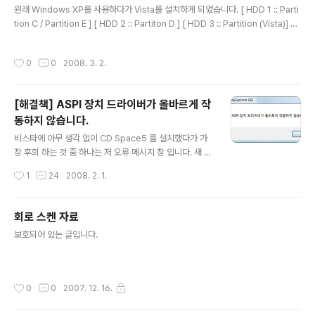
원래 Windows XP를 사용하다가 Vista를 설치하게 되었습니다. [ HDD 1 :: Parti
tion C / Partition E ] [ HDD 2 :: Partiton D ] [ HDD 3 :: Partition (Vista)] 의
도 한 것은 아니지만 공 DVD를 구입할 수 없을 만큼 가난하여(귀찮아서) 어째 어째
하여서 외장 HDD로 Vista를 설치하게 되었습니다. 물론 외장 HDD로 부팅은 못하
작성시간
0
0
2008. 3. 2.
였고 다만 XP 상에서 설치를 시도한 것 입니다. 그리고 그 부작용은 Windows XP
의 부트로더(NTDLR)과 Vista의 부트로더(BOOTMGR)이 모두 같은 하드디스크
(의 같은 파티션)에서 놀고 있다는 것을 발견하였습니다. 컴퓨터 상의 자료들의 용량
[해결책] ASPI 장치 드라이버가 올바르게 작
관계로 HDD1을 정리하고 사용하려고 하다가..
동하지 않습니다.
글 내용
비스타에 아무 생각 없이 CD Space5 를 설치했다가 가
장 후회 하는 것 중 하나는 저 오류 메시지 창 입니다. 새 폴
더 만들고, 파일 지우고, 오른쪽 클릭 할 때 마다 저 오류 메
작성시간
1
24
2008. 2. 1.
시지 창이 서너번쯤 나오는게 여간 골칫거리가 아니었습니
다만, 운 좋게 해결하는 방법을 발견하였습니다. 간단하게
해결 하는 방법은 아래와 같습니다. 키보드에서 [시작] +
회로 스켄 자료
[R] 에서 [regedit]로 레지스터리 에디터 실행 또는 [윈도
글 내용
보호되어 있는 글입니다.
우 버튼] - [regedit] - [엔터] 로 레지스터리 에디터를 실
행시킵니다. 메뉴에서 편집(E) - 찾기...(F) 또는 [Ctrl] +
[F] 로 검색창을 열어서 {cff79e04-6987-11d4-b94f
-006097975dba} 를 입력 합니다. 두번째 또는 세번째
작성시간
0
0
2007. 12. 16.
검색 결과가 컴..