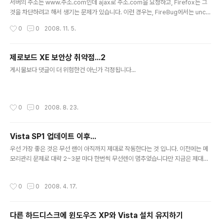
서버의 주소는 www.주소.com인데 ajax로 주소.com을 요청하고, Firefox는 그
것을 차단하려고 해서 생기는 문제가 있습니다. 이런 경우는, FireBug에서는 unca
ught exception: Access to restricted URI denied (NS_ERROR_DOM_B
작성시간
0
0
2008. 11. 5.
AD_URI)이런 에러가 나타납니다. 해결책은 다음과 같습니다. 보통 www.주소.co
m이라고 한다면, includes/DefaultSettings.php 에서 약 75줄에 $wgServer
= $wgProto.'://' . $wgServerName; 를 $wgServer = $wgProto.'://ww
제로보드 XE 보안상 취약점...2
w.' . $wgServerName; 로 고치세요. sub domain이 다른 경우는 다르게 쓰면
글 내용
게시물보다 댓글이 더 위험한건 아닌가 걱정됩니다...
되겠죠?
작성시간
0
0
2008. 8. 23.
Vista SP1 업데이트 이후...
글 내용
우선 가장 좋은 것은 무선 랜이 아직까지 제대로 작동한다는 것 입니다. 이전에는 메
모리관리 문제로 대략 2~3분 마다 한번씩 무선렌이 멈추었습니다만 지금은 제대로
작동하고 있습니다. 아직까지 확담은 못하겠지만 핑은 많이 안정화되었습니다. 다른
것은 아직 와닫는것은 없습니다. 어찌되었던 저것 하나만으로도 크게 만족하고있습
작성시간
0
0
2008. 4. 17.
니다. 그리고 인증도 문제 없습니다 :)
다른 하드디스크에 윈도우즈 XP와 Vista 설치 유지하기
글 내용