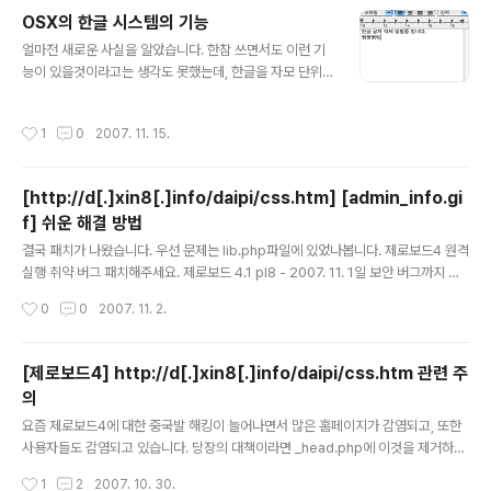
OSX의 한글 시스템의 기능
글 내용
얼마전 새로운 사실을 알았습니다. 한참 쓰면서도 이런 기
능이 있을것이라고는 생각도 못했는데, 한글을 자모 단위
로 잘라서 지우는 기능이 있었습니다. 보통 일반 윈도우에
서는 한글을 입력할 때 는 물론 한뒤로 쪼개서 지울 수 있지
작성시간
1
0
2007. 11. 15.
만 이미 입력이 끝난 경우에는 '한 글자' 단위로 삭제되었습
니다. 물론 이쪽에서도 마찬가지이였지만, 얼마전 키보드
로 문자를 입력하던중 새로운 현상을 발견하였습니다. 한
[http://d[.]xin8[.]info/daipi/css.htm] [admin_info.gi
글을 입력하고 지울 때 Ctrl + delete를 누르면 이미 입력
f] 쉬운 해결 방법
이 완료된 글자 안에서도 자음과 모음을 따로따로 해서 지
글 내용
울 수 있습니다. 다만 [뷁]을 입력하였을 경우 아직 입력이
결국 패치가 나왔습니다. 우선 문제는 lib.php파일에 있었나봅니다. 제로보드4 원격
종료되지 않은 상태라면 [ㅂ][ㅜ][ㅔ][ㄹ][ㄱ] 이렇게 분해
실행 취약 버그 패치해주세요. 제로보드 4.1 pl8 - 2007. 11. 1일 보안 버그까지 적
가 되지만 입력이 끝나고 삭제를 하면 [ㅂ][ㅞ][ㄹㄱ] 이렇
용 수동 해결 방안도 함께 이렇게 제시하고 있습니다. lib.php 파일을 에디터 등으로
작성시간
0
0
2007. 11. 2.
기 분해가 됩니다..
연다 $REMOTE_ADDR 이라는 글자를 모두 $_SERVER['REMOTE_ADDR']
로 변경 이 때 global $HTTP_SESSION_VARS, $member_table, $REMO
TE_ADDR, $member, $connect; 이라는 부분에서는 global $HTTP_SESS
[제로보드4] http://d[.]xin8[.]info/daipi/css.htm 관련 주
ION_VARS, $member_table, $member, $connect; 로 변경을 한다. 하지만
의
편집 프로그램의 찾아 바꾸기 기능으로 마구 바꾸..
글 내용
요즘 제로보드4에 대한 중국발 해킹이 늘어나면서 많은 홈페이지가 감염되고, 또한
사용자들도 감염되고 있습니다. 당장의 대책이라면 _head.php에 이것을 제거하시
구요. 그리고 images폴더 아래에 admin_info.gif파일이 있는데 이것도 제거하십
작성시간
1
2
2007. 10. 30.