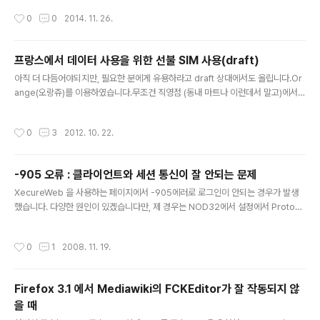
작성시간
0
0
2014. 11. 26.
프랑스에서 데이터 사용을 위한 선불 SIM 사용(draft)
글 내용
아직 더 다듬어야되지만, 필요한 분에게 유용하라고 draft 상대에서도 올립니다.Or
ange(오랑쥬)를 이용하였습니다.무조건 직영점 (동내 마트나 이런데서 말고)에서
사세요. 그냥 심 꽂는다고 작동하는게 아닙니다. 뭐 이것저것 등록 해야 사용이 되는
데, 그리고 그러려면 시간이 하루 이상 걸립니다.가격은 기억 안나지만 심이 아마 9.9
작성시간
0
3
2012. 10. 22.
0€ 에 10€짜리 선불 credit을 충전했던걸로 기억합니다. BP Semaine Internet
Max lasts for 7 days for 7€.BP Mois Internet Max lasts 30 days for 9
€짧은 기간 (2~3일) 정도 있을거면 그냥 국내 통신사에서 지원하는 일일 무제한 서
-905 오류 : 클라이언트와 세션 통신이 잘 안되는 문제
비스 이용하세요.파리 돌아다니기에는 Coverage가 괜찮은편입니다. ..
글 내용
XecureWeb 을 사용하는 페이지에서 -905에러로 로그인이 안되는 경우가 발생
했습니다. 다양한 원인이 있겠습니다만, 제 경우는 NOD32에서 설정에서 Protoco
l filtering에서 설정을 바꾸니 잘 되더군요. 다른 분들도 일단 NOD32를 확인해보
시고, 없다면 다른 Firewall 프로그램의 설정을 확인해보세요 :)
작성시간
0
1
2008. 11. 19.
Firefox 3.1 에서 Mediawiki의 FCKEditor가 잘 작동되지 않
을 때
글 내용