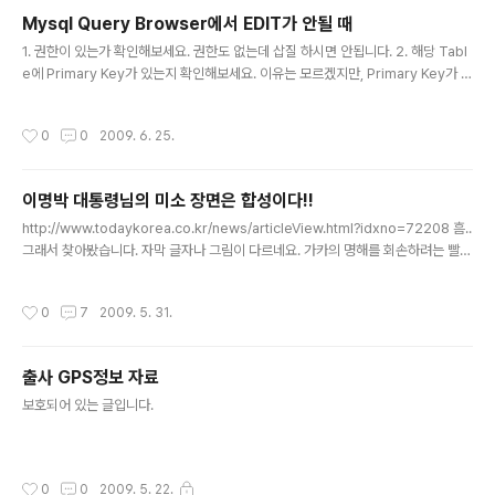
Mysql Query Browser에서 EDIT가 안될 때
글 내용
1. 권한이 있는가 확인해보세요. 권한도 없는데 삽질 하시면 안됩니다. 2. 해당 Tabl
e에 Primary Key가 있는지 확인해보세요. 이유는 모르겠지만, Primary Key가 있
어야 EDIT버튼이 활성화됩니다.
작성시간
0
0
2009. 6. 25.
이명박 대통령님의 미소 장면은 합성이다!!
글 내용
http://www.todaykorea.co.kr/news/articleView.html?idxno=72208 흠..
그래서 찾아봤습니다. 자막 글자나 그림이 다르네요. 가카의 명해를 회손하려는 빨캥
이들의 모랴김니다.
작성시간
0
7
2009. 5. 31.
출사 GPS정보 자료
글 내용
보호되어 있는 글입니다.
작성시간
0
0
2009. 5. 22.