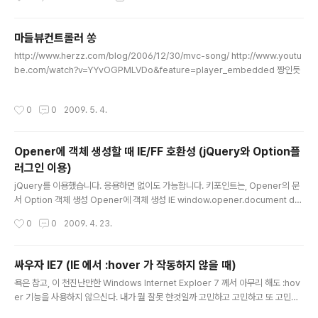
마들뷰컨트롤러 쏭
글 내용
http://www.herzz.com/blog/2006/12/30/mvc-song/ http://www.youtu
be.com/watch?v=YYvOGPMLVDo&feature=player_embedded 짱인듯
작성시간
0
0
2009. 5. 4.
Opener에 객체 생성할 때 IE/FF 호환성 (jQuery와 Option플
러그인 이용)
글 내용
jQuery를 이용했습니다. 응용하면 없이도 가능합니다. 키포인트는, Opener의 문
서 Option 객체 생성 Opener에 객체 생성 IE window.opener.document do
cument.createElement('option') window.opener.document.createEle
작성시간
0
0
2009. 4. 23.
ment('option') Non-IE opener.document new Option new Option(?) fu
nction registerComponentToKiosk() { var resultList = document.getE
lementById('componentSelect'); var moduleName = document.getEl
싸우자 IE7 (IE 에서 :hover 가 작동하지 않을 때)
ementById('module_name').value; var r..
글 내용
욕은 참고, 이 천진난만한 Windows Internet Exploer 7 께서 아무리 해도 :hov
er 기능을 사용하지 않으신다. 내가 뭘 잘못 한것일까 고민하고 고민하고 또 고민한
결과 해답은 어이없었다. http://www.bernzilla.com/item.php?id=762 이거