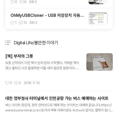
말일까?
0
0
조회
2
OhMyUSBCloner - USB 저장장치 자동
백업 프로그램 build 5
1
13
조회
2
Digital Life/볼만한 이야기
분류 전체보기
주요 글 목록
[책] 부자의 그릇
글 내용
요즘 근처에서 이런 책이 손에 잡혀 시작했다. 가벼운 책이
었고 출퇴근 시간 활용하면 이틀 내외 필요한 분량이다. 이
야기를 기반으로 돈을 다루는 그릇이 중요함을 이어기하고
있다. 짧지만 몰입감 있는 스토리로 편하게 읽었다. 스토리
작성시간
0
0
2018. 7. 13.
자체는 전형적이지만 괜찮았다. 누구라도 주인공과같은 인
생에 도전 욕심이 찾아올 수 있다. 성공 스토리보다 실패 스
토리가 현실적이고 도움이 되는 것 처럼 남의 이야기가 아
대전 정부청사 터미널에서 인천공항 가는 버스 예매하는 사이트
닌 것 처럼 느껴졌다.
글 내용
버스 사이트 많은데, 정작 인터넷으로 예매 하는 사이트는 아래와 같습니다.https://
www.busterminal.or.kr/심지어 맥북 사파리로도 ActiveX 없이도 결제가 됩니
다.