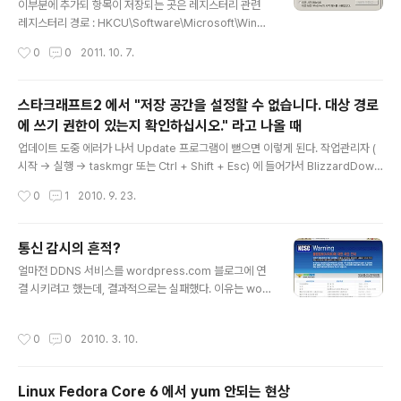
ff 값 : 1이면 시스템 종료가 사라집니다. 참고 : http://sup
이부분에 추가되 항목이 저장되는 곳은 레지스터리 관련
port.microsoft.com/kb/292504/ko
레지스터리 경로 : HKCU\Software\Microsoft\Windo
ws\CurrentVersion\Explorer\StartPage\Favorite
작성시간
0
0
2011. 10. 7.
s 다만 Binary로 되어있어 간단하게 내용 수정은 어렵습
니다.
스타크래프트2 에서 "저장 공간을 설정할 수 없습니다. 대상 경로
에 쓰기 권한이 있는지 확인하십시오." 라고 나올 때
글 내용
업데이트 도중 에러가 나서 Update 프로그램이 뻗으면 이렇게 된다. 작업관리자 (
시작 -> 실행 -> taskmgr 또는 Ctrl + Shift + Esc) 에 들어가서 BlizzardDow
nloader.exe 를 강제 종료 시킨 다음 다시 스타크래프트2 를 실행시킨다. 만약 이
작성시간
0
1
2010. 9. 23.
렇게 해도 정상적으로 실행이 안되면 스타크래프트2가 설치된 경로 (보통 C:\Progr
am Files\Starcraft II\ ) 에 가서 Updates 폴더를 비운 다음 다시 실행을 한다. 기
타 문의 사항은 블리자드 고객 지원에 문의하면 된다. ( http://kr.blizzard.com/su
통신 감시의 흔적?
pport/index.xml?locale=ko_KR&gameId=13 )
글 내용
얼마전 DDNS 서비스를 wordpress.com 블로그에 연
결 시키려고 했는데, 결과적으로는 실패했다. 이유는 wor
dpress.com이 도메인 기능을 사용하기 위해서 결재를
요구했기 때문이다. 그러는 과정에 매우 흥미로운 사실을
작성시간
0
0
2010. 3. 10.
발견했다. 내가 연결하려고 하던 wordpress.com의 서
브 도메인 tedxsmtedxmd.wordpress.com (지금은
다른 주소를 공식 블로그로 사용중이다.) 의 IP 주소로 연결
Linux Fedora Core 6 에서 yum 안되는 현상
하려고 하면 원하지 않는 사이트로 연결 된다는 사실이었
글 내용