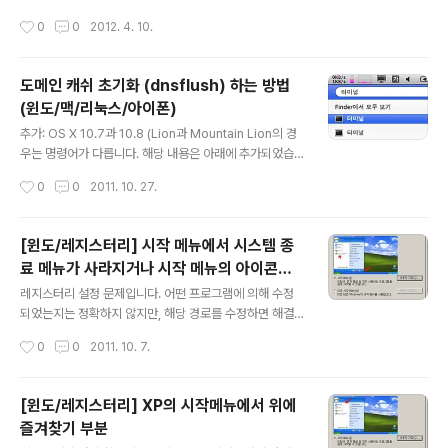
작성시간
0
0
2012. 4. 10.
도메인 캐쉬 초기화 (dnsflush) 하는 방법
(윈도/맥/리눅스/아이폰)
글 내용
추가: OS X 10.7과 10.8 (Lion과 Mountain Lion의 경
우는 명령어가 다릅니다. 해당 내용은 아래에 추가되었습
니다. 가끔 홈페이지 주소가 바뀌거나, 새 단장 하였는데 제
작성시간
0
0
2011. 10. 27.
대로 뜨지 않는 경우가 있습니다. 여러가지 이유가 있지만,
그 중 하나는 DNS 캐쉬를 가지고 있어서 입니다. 흔히 '도
메인 주소'라고 하는 글자 주소를 '아이피 주소'라고 하는
[윈도/레지스터리] 시작 메뉴에서 시스템 종
숫자 주소로 바꿔주는 역할을 합니다. DNS의 작동 원리에
료 메뉴가 사라지거나 시작 메뉴의 아이콘을
대해서는 아래 HowStuffWorks 의 페이지를 참고합니
글 내용
수정할 수 없을 떄
다. http://www.howstuffworks.com/dns.htm 이 도
레지스터리 설정 문제입니다. 어떤 프로그램에 의해 수정
메인 캐쉬를 초기화 하는 방법은 사용하는 OS마다 조금씩
되었는지는 정확하지 않지만, 해당 경로를 수정하면 해결
다릅니다. 1. Windows 명령 프롬프트에서 ipconfig /flu
가능합니다. HKEY_CURRENT_USER\Software\Micr
작성시간
0
0
2011. 10. 7.
shdns [엔터]를..
osoft\Windows\CurrentVersion\Policies\Explore
r 이나 HKEY_LOCAL_MACHINE\Software\Micros
oft\Windows\CurrentVersion\Policies\Explorer
[윈도/레지스터리] XP의 시작메뉴에서 위에
을 참고합니다. NoChangeStartMenu 값 : 1이면 시작
즐겨찾기 부분
메뉴 아이콘을 수정할 수 없습니다. NoClose / NoLogO
글 내용