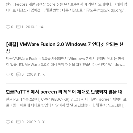
다. >nslookup tedxsmtedxmd.wordpress.com S
원인 : Fedora 개발 정책상 Core 6 는 유지보수에서 제외된지 오래이다. 그래서 업
erver: cns1.hananet.net Address: 210.94.0.73 N
데이트 저장소가 없어졌다. 해결 방법 : 다른 저장소로 바꾸도록 http://kldp.org/n
on-authoritative answer: Name: lb.wordpress.
ode/106035#comment-490318 해당 링크를 참조하여 변경하면 정상 작동된
c..
다.
작성시간
0
1
2010. 1. 14.
[해결] VMWare Fusion 3.0 Windows 7 인터넷 안되는 현
상
글 내용
맥용 VMWare Fusion 3.0을 사용하면서 Windows 7 에서 인터넷 안되는 현상
이 있습니다. VMWare 3.0.0 에서 해당 현상을 확인했습니다. 원인은 Windows
XP 를 사용하다가 Windows 7으로 업그레이드하는 경우에 설정 파일이 제대로 바
작성시간
0
0
2009. 11. 7.
뀌지 않는데 있었습니다. 해결 방법은, 해당 가상 머신 파일 내에 .vmx 파일을 열어
서 한 줄 추가하시면 됩니다. ethernet0.virtualDev = "e1000" 참고 사이트는 h
ttp://communities.vmware.com/thread/238978 입니다.
한글PuTTY 에서 screen 의 제목이 제대로 반영되지 않을 때
글 내용
한글 PuTTY를 쓰는데, CP949(EUC-KR) 인코딩 된 터미널의 screen 제목이 프
로그램 타이틀에 제대로 반영되지 않아서 몇 달 고민했습니다. 해결책 : 인코딩을 [자
동] 에서 [CP949]로 지정해주면 제대로 반영됩니다. 결론 : 허무합니다.
작성시간
0
0
2009. 8. 31.