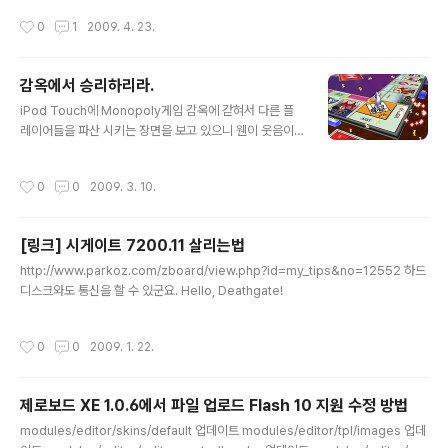
한줄 넣으면 된다. 아이구 잘한다. 싸우자. 내 시간 돌려줘 ㅠㅠ
작성시간
0
1
2009. 4. 23.
감옥에서 승리하리라.
글 내용
iPod Touch에 Monopoly게임 감옥에 갇혀서 다른 플
레이어들을 파산 시키는 장면을 보고 있으니 웬이 웃음이
나온다.
작성시간
0
0
2009. 3. 10.
[링크] 시게이트 7200.11 살리는법
글 내용
http://www.parkoz.com/zboard/view.php?id=my_tips&no=12552 하드
디스크와도 통신을 할 수 있군요. Hello, Deathgate!
작성시간
0
0
2009. 1. 22.
제로보드 XE 1.0.6에서 파일 업로드 Flash 10 지원 수정 방법
글 내용
modules/editor/skins/default 업데이트 modules/editor/tpl/images 업데