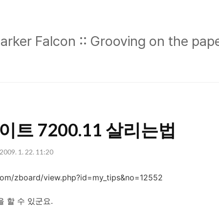
Parker
arker Falcon :: Grooving on the pap
Falcon
::
Grooving
on
the
이트 7200.11 살리는법
paper
2009. 1. 22. 11:20
com/zboard/view.php?id=my_tips&no=12552
 할 수 있군요.