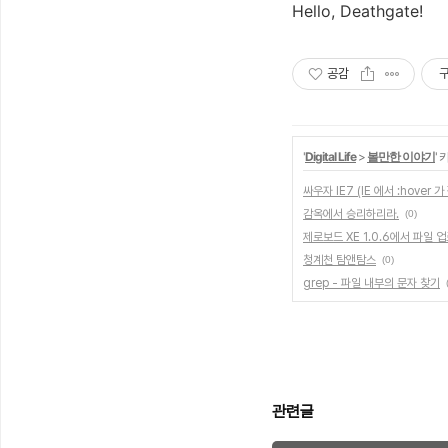
Hello, Deathgate!
공감
'
Digital Life
>
볼만한 이야기
'
싸우자 IE7 (IE 에서 :hover 
감옥에서 승리하리라.
(0)
제로보드 XE 1.0.6에서 파일 업
청계천 탐앤탐스
(0)
grep - 파일 내부의 문자 찾기
관련글