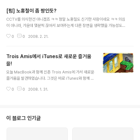
[펌] 노홍철이 좀 짱인듯?
글 내용
CCTV를 의식한건 아니겠죠 ㅋㅋ 정말 노홍철도 신기한 사람이네요 ㅋㅋ 의심
이 아니라, 가운데 몇분씩 끊어서 보여주는게 다른 장면을 생략했을 가능성도
없지는 않지만 상황을 생각해보면 그냥 보는데로 믿는게 편할거같군요 :)
0
0
2008. 2. 21.
Trois Amis에서 iTunes로 새로운 즐거움
을!
글 내용
오늘 MacBook과 함께 신촌 Trois Amis에 가서 새로운
즐거움을 발견하였습니다. 그것은 바로 iTunes와 함께 한
것입니다. Café Trois Amis에서는 MacBook의 iTune
0
0
2008. 1. 31.
s를 이용해서 음악을 틀어줍니다. 그리고 그와 별도로 무선
WiFi 도 제공해 주고 있습니다. 그래서 혹시나 해서 봤더니
역시나 였습니다. iTunes의 재생 목록에 노트북의 음악 Pl
aylist들이 있었습니다. 그래서 듣다가 마음에 드는 음악이
있으면 다시 들을수도 있습니다. 제목이 정확하게 기억이
이 블로그 인기글
안나면 찾아볼 수 도 있고요. 당시에는 생각이 없어서 화면
으로 남겨두지는 못했습니다만, 노래 들으면서 나오는 노
래 찾는 재미도 있었습니다. 간단하게 공유하는 것은 아마