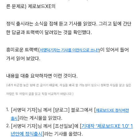
른 문제로) 제로보드XE의
정식 출시라는 소식을 접해 듣고 기사를 읽었다. 그리고 밑에 간단
한 답글과 트랙백이 달려있는 것을 확인했다.
흥미로운 트랙백(
이 있어서 들어
서명덕기자는 기사를 이런식으로 쓰나?
)
가서 읽어 보았다.
내용을 대충 요약하자면 이런 것이다.
(내가 피곤한 늦은 밤에 쓴 글이기 때문에, 사실을 왜곡 할 가능성이 있으니 정확한 사실을 알고 싶은
사람은 두 사람의 글을 읽고 직접 비교하기 바랍니다.)
[서명덕 기자]님 께서 [댣로그] 블로그에서 [
제로보드XE 정식버젼
]라는 게시물을 읽었다.
출시
[서명덕 기자]님 께서 [조선일보]에 [
기대작 ‘제로보드XE 1.0’ 1
년만에 정식출시
]라는 기사를 올렸다.