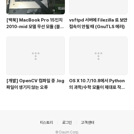
[맥북] MacBook Pro 15인치
vsftpd 서버에 Filezilla 로 보안
2010-mid 모델 무선 모듈 (블루
접속이 안될 때 (GnuTLS 에러)
투스 4.0) 업그레이드 후기
[개발] OpenCV 컴파일 중 .log
OS X 10.7/10.8에서 Python
파일이 생기지 않는 오류
의 과학/수학 모듈이 제대로 작동
하지 않을 때 (Numpy, Scipy,
Matplotlib, iPython, Panda
s, Statsmodels, PyMC)
의안내
티스토리
로그인
고객센터
© Daum Corp.