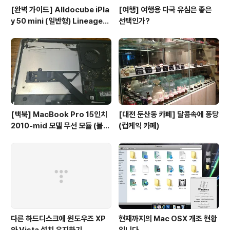
[완벽 가이드] Alldocube iPla
[여행] 여행용 다국 유심은 좋은
y 50 mini (일반형) LineageO
선택인가?
S GSI 설치 및 Magisk 루팅 총
정리
[맥북] MacBook Pro 15인치
[대전 둔산동 카페] 달콤속에 퐁당
2010-mid 모델 무선 모듈 (블루
(컵케익 카페)
투스 4.0) 업그레이드 후기
다른 하드디스크에 윈도우즈 XP
현재까지의 Mac OSX 개조 현황