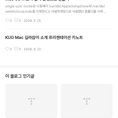
글 내용
single user mode로 시동해서 /var/db/.AppleSetupDone와 /var/db/
netinfo/local.indb를 삭제하시고 사용자계정으로 사용했던 홈폴더를 삭제 해
주시면 Mac OS X을 설치한 바로 직전 상태로 돌려 놓으실 수 있습니다. by ju
0
0
2008. 9. 25.
ngkyuhan님 출처 : http://www.appleforum.com/os/39367-중고로-팔
때-개인정보-삭제는-어떻게해야할까요.html
KUG Mac 길라잡이 소개 프리젠테이션 키노트
글 내용
0
0
2008. 8. 22.
이 블로그 인기글