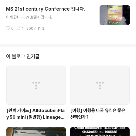
북이 MacBook이라는것 입니다. 좋은 점은 -오시면 Wifi
MS 21st century Confernce 갑니다.
를 사용하실수 있다는것, -나름 합리적인 Price & Qualit
글 내용
y -크지 않은 공간에 조용한 분위기 (물론 상황에 따라 모
이제 갑니다. W 호텔에 갑니다.
임을 하면 뭐 조용하긴 힘들겠죠ㅠㅠ) -자리에 비해서 부족
하지 않은 AC 이런 조건 때문에 노트북을 가지고 오신 분
0
1
2007. 11. 2.
들이 많이 계십니다.
이 블로그 인기글
[완벽 가이드] Alldocube iPla
[여행] 여행용 다국 유심은 좋은
y 50 mini (일반형) LineageO
선택인가?
S GSI 설치 및 Magisk 루팅 총
정리