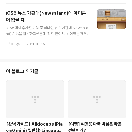
가 같은 선상에서 클라우드 서비스에 동기화 하여 사용합
니다. 여기서 개별적으로 쓰는 Google 캘린더 같은 것을 i
iOS5 뉴스 가판대(Newsstand)에 아이콘
Phone/iPad에 추가할 경우가 생깁니다. Mac / iTunes
/ iCal을 기준으로 설명합니다. 아래와 같이 따라하면 됩니
이 없을 때
글 내용
다. 1. iCal에 원하는 구글 계정을 등록합니다. iCal에서 환
iOS5에서 추가된 기능 중 하나인 뉴스 가판대(Newssta
경설정 (Cmd + [,])에서 계정을 선택합니다. 원하는 계정
nd) 기능을 활용하고싶은데, 정작 안이 텅 비어있는 경우
이 등록되어있지 않다면 여기서 추가합니다. 추가된 쥐메
가 있습니다. 가운데 설명이 적힌 종이나 Store를 눌러 뉴
일 계정 2. iTunes..
0
0
2011. 10. 15.
스 가판대 스토어로 입장합니다. 새 소식을 전해 받을 수 있
는 앱들입니다. 신문 모양이나 (NYTimes), 잡지 모양(G
ood Housekeepin...)을 선택하면 바로 뉴스 가판대에
아이콘이 추가됩니다. 여기서는 무료라고 되어있지만 대부
분 구독료가 따로 있습니다. 그리고 보통은 무료 맛보기 기
이 블로그 인기글
능도 가능합니다. 구독 신청할 때 계정 정보를 다시 확인하
게 됩니다. 참고 : 혹시나 잘못 눌러 구독을 신청하는것이
걱정이라면 설정 -> 일반 -> 차단에서 응용 프로그램 내
구입을 꺼두면 됩니다. 다운로드가 모두 끝나면 뉴스 가판
대에..
[완벽 가이드] Alldocube iPla
[여행] 여행용 다국 유심은 좋은
y 50 mini (일반형) LineageO
선택인가?