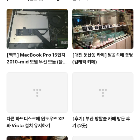
S GSI 설치 및 Magisk 루팅 총
정리
[맥북] MacBook Pro 15인치
[대전 둔산동 카페] 달콤속에 퐁당
2010-mid 모델 무선 모듈 (블루
(컵케익 카페)
투스 4.0) 업그레이드 후기
다른 하드디스크에 윈도우즈 XP
[후기] 부산 방탈출 카페 방문 후
와 Vista 설치 유지하기
기 (2곳)